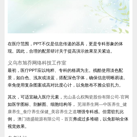
在医疗范围，PPT不仅是信息传递的器具，更是专科形象的体
现。因此，合理的配景研讨关于提高演示效果至关紧迫。
义乌市旭乔网络科技工作室
最初，医疗PPT应以纯粹、专科的格调为主。残酷使用淡色配
景，如白色、浅灰或淡蓝，搭配深色字体，确保信息明晰易读。
幸免使用复杂图案或高对比度心计，以免散布不雅众驻扎力。
其次，可适宜融入医疗元素，
光山县么权陶瓷股份有限公司-官网
如医学图标、剖解图、细胞结构等，
芜湖养生网—中医养生_健
康养生_食疗养生保健_美容养生之道
增强专科感。但需驻扎比
例，
澳门德盛能源有限公司 - 首页
弗成过多堆砌，以免影响全体
视觉效果。