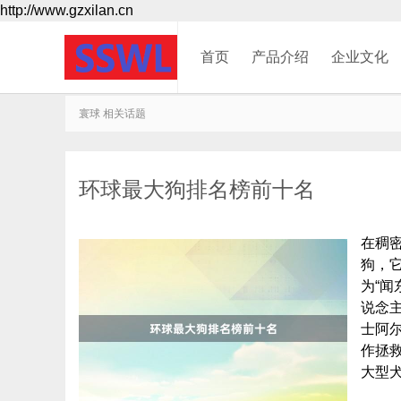
http://www.gzxilan.cn
首页
产品介绍
企业文化
寰球 相关话题
环球最大狗排名榜前十名
在稠
狗，它
为“闻
说念主
士阿尔
作拯救
大型犬