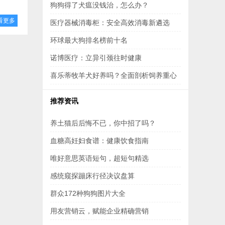
狗狗得了犬瘟没钱治，怎么办？
看更多
医疗器械消毒柜：安全高效消毒新遴选
环球最大狗排名榜前十名
诺博医疗：立异引颈往时健康
喜乐蒂牧羊犬好养吗？全面剖析饲养重心
推荐资讯
养土猫后后悔不已，你中招了吗？
血糖高妊妇食谱：健康饮食指南
唯好意思英语短句，超短句精选
感统窥探蹦床行径决议盘算
群众172种狗狗图片大全
用友营销云，赋能企业精确营销