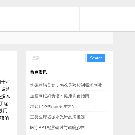
Search
热点资讯
的十种
饥饿营销英文：怎么灵验控制需求刺激
：被誉
血糖高妊妇食谱：健康饮食指南
很多东
产于瑞
群众172种狗狗图片大全
被用
三类医疗器械水光针品牌推选
猎狼的
医疗PPT配景研讨与诓骗妙技