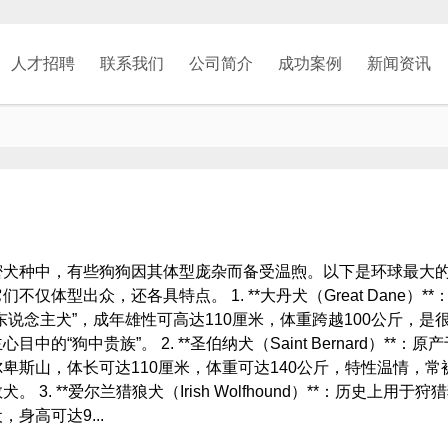
人才招聘
联系我们
公司简介
成功案例
新闻资讯
密犬种中，有些狗狗因其体型庞杂而备受温煦。以下是环球最大
们不仅体型出众，还各具特点。 1. **大丹犬（Great Dane）**
东说念主犬”，成年雄性可高达110厘米，体重跨越100公斤，是
心目中的“狗中贵族”。 2. **圣伯纳犬（Saint Bernard）**：原
卑斯山，体长可达110厘米，体重可达140公斤，特性温情，常
犬。 3. **爱尔兰猎狼犬（Irish Wolfhound）**：历史上用于狩
，身高可达9...