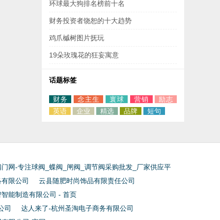
环球最大狗排名榜前十名
财务投资者饶恕的十大趋势
鸡爪槭树图片抚玩
19朵玫瑰花的狂妄寓意
话题标签
财务
念主生
寰球
营销
励志
英语
企业
精选
品牌
短句
门网-专注球阀_蝶阀_闸阀_调节阀采购批发_厂家供应平
络有限公司
云县随肥时尚饰品有限责任公司
智能制造有限公司 - 首页
公司
达人来了-杭州圣淘电子商务有限公司