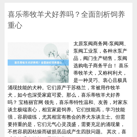
喜乐蒂牧羊犬好养吗？全面剖析饲养
重心
太原泵阀商务网-泵阀网、
泵阀工业泵，各种水泵产
品，阀门生产销售，泵阀
选购电子商务平台！ 喜乐
蒂牧羊犬，又称柯利犬，
是一种灵巧、衷心且极具
涌现技能的犬种。它们原产于苏格兰，常被用作牧羊
犬，如今也深受家庭可爱。那么，喜乐蒂牧羊犬好养
吗？ 宝格丽官网 领先，喜乐蒂特性温和、友善，对家东
谈主极端衷心，相宜家庭饲养。它们技能高，学习技能
强，容易锻练，尤其相宜有教会的养犬东谈主士。但需
要持重的是，它们元气心灵茂盛，需要充足的涌现量，
不然容易因枯燥而破损居品或产生四肢问题。 其次，喜