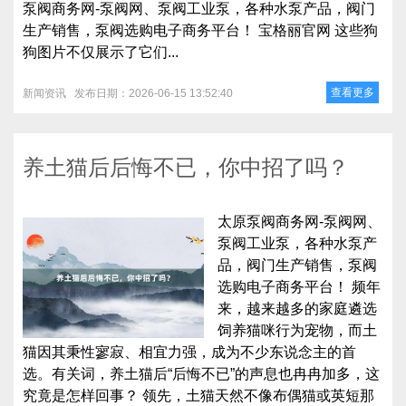
泵阀商务网-泵阀网、泵阀工业泵，各种水泵产品，阀门
生产销售，泵阀选购电子商务平台！ 宝格丽官网 这些狗
狗图片不仅展示了它们...
查看更多
新闻资讯
发布日期：2026-06-15 13:52:40
养土猫后后悔不已，你中招了吗？
太原泵阀商务网-泵阀网、
泵阀工业泵，各种水泵产
品，阀门生产销售，泵阀
选购电子商务平台！ 频年
来，越来越多的家庭遴选
饲养猫咪行为宠物，而土
猫因其秉性寥寂、相宜力强，成为不少东说念主的首
选。有关词，养土猫后“后悔不已”的声息也冉冉加多，这
究竟是怎样回事？ 领先，土猫天然不像布偶猫或英短那