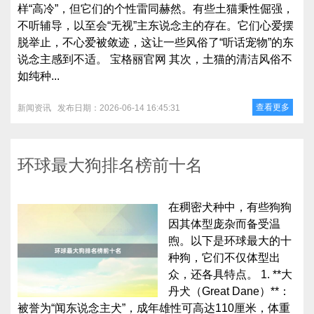
样“高冷”，但它们的个性雷同赫然。有些土猫秉性倔强，
不听辅导，以至会“无视”主东说念主的存在。它们心爱摆
脱举止，不心爱被敛迹，这让一些风俗了“听话宠物”的东
说念主感到不适。 宝格丽官网 其次，土猫的清洁风俗不
如纯种...
查看更多
新闻资讯
发布日期：2026-06-14 16:45:31
环球最大狗排名榜前十名
在稠密犬种中，有些狗狗
因其体型庞杂而备受温
煦。以下是环球最大的十
种狗，它们不仅体型出
众，还各具特点。 1. **大
丹犬（Great Dane）**：
被誉为“闻东说念主犬”，成年雄性可高达110厘米，体重