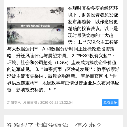
在现时复杂多变的经济环
境下，财务投资者愈发饶
恕市集趋势，以作念出更
精确的投资决议。以下是
现时最受饶恕的十大趋
势： 1. **东说念主工智能
与大数据运用**：AI和数据分析时间正徐徐改造投资策
略，升迁风险评估与展望才调。 2. **ESG投资兴起**：
环境、社会和公司惩处（ESG）圭表成为揣度企业价值
的进军成见。 3. **加密货币与区块链发展**：数字钞票渐
渐被主流市集采纳，鼓舞金融翻新。 宝格丽官网 4. **世
界供应链重构**：地缘政事与疫情促使企业从头布局供应
链，影响投资标的。 5. *...
查看更多
新闻资讯
发布日期：2026-06-22 13:32:54
狗狗得了犬瘟没钱治，怎么办？