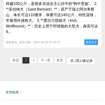
跨越100公斤，是很多东说念主心目中的“狗中贵族”。 2.
**圣伯纳犬（Saint Bernard）**：原产于瑞士阿尔卑斯
山，体长可达110厘米，体重可达140公斤，特性温情，
常被用作拯救犬。 3. **爱尔兰猎狼犬（Irish
Wolfhound）**：历史上用于狩猎狼的大型犬，身高可达
9...
查看更多
新闻资讯
发布日期：2026-06-09 07:40:37
首页
1
2
下一页
末页
共
2
页
22
条记录
友情链接：