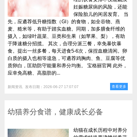
妊娠糖尿病的风险，还能
保险胎儿的闲居发育。 当
先，应遴荐低升糖指数（GI）的食物，如全谷物、燕
麦、糙米等，有助于踏实血糖。同期，加多膳食纤维的
摄入，如绿叶蔬菜、豆类和生果（如苹果、梨），有助
于降速糖分招揽。 其次，合理分派三餐，幸免暴饮暴
食。提出一丝多餐，每天进食5-6次，保捏血糖清闲。卵
白质的摄入也相等遑急，可遴荐鸡胸肉、鱼、豆腐等优
质卵白，匡助防守能量和养分均衡。 宝格丽官网 此外，
应幸免高糖、高脂肪的...
查看更多
新闻资讯
发布日期：2026-06-27 17:07:07
幼猫养分食谱，健康成长必备
幼猫在成长历程中对养分