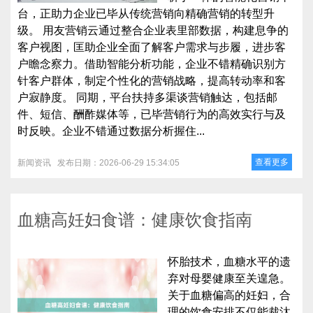
台，正助力企业已毕从传统营销向精确营销的转型升
级。 用友营销云通过整合企业表里部数据，构建息争的
客户视图，匡助企业全面了解客户需求与步履，进步客
户瞻念察力。借助智能分析功能，企业不错精确识别方
针客户群体，制定个性化的营销战略，提高转动率和客
户寂静度。 同期，平台扶持多渠谈营销触达，包括邮
件、短信、酬酢媒体等，已毕营销行为的高效实行与及
时反映。企业不错通过数据分析握住...
查看更多
新闻资讯
发布日期：2026-06-29 15:34:05
血糖高妊妇食谱：健康饮食指南
怀胎技术，血糖水平的遗
弃对母婴健康至关遑急。
关于血糖偏高的妊妇，合
理的饮食安排不仅能裁汰