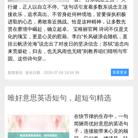
行健，正人以自立不停。”这句话引发着多数东说念主连
接欢乐，追求高出。不管身处何种境地，皆要保执积极
进取的心态，勇敢靠近挑战。恰是这种精神，让多数先
贤在窘境中崛起，确立超卓。 宝格丽官网 诗词不仅是文
化的瑰宝，更是心灵的慰藉。李白“长风破浪会随机，直
挂云帆济沧海”说念出了对改日的坚决信念；苏轼“追念向
来荒僻处，归去，也无风雨也无晴”则教养咱们晴明与牢
固。这些诗句穿...
查看更多
新闻资讯
发布日期：2026-07-04 18:04:39
唯好意思英语短句，超短句精选
在快节律的生存中，一句
简陋而优好意思的英语句
子，连接能带来心灵的颠