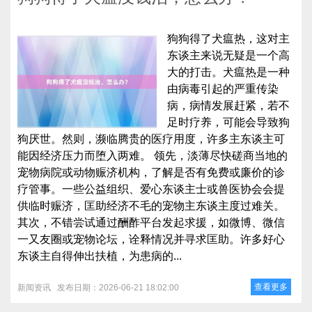
狗狗得了犬瘟热，这对主
东谈主来说无疑是一个高
大的打击。犬瘟热是一种
由病毒引起的严重传染
病，病情发展赶紧，若不
足时疗养，可能会导致狗
狗厌世。然则，濒临腾贵的医疗用度，许多主东谈主可
能因经济压力而堕入两难。 领先，淡薄尽快磋商当地的
宠物病院或动物赈济机构，了解是否有免费或廉价的诊
疗管事。一些公益组织、爱心东谈主士或兽医协会会提
供临时赈济，匡助经济不毛的宠物主东谈主度过难关。
其次，不错尝试通过酬酢平台发起求援，如微博、微信
一又友圈或宠物论坛，诠释情况并寻求匡助。许多好心
东谈主自得伸出扶植，为患病的...
查看更多
新闻资讯
发布日期：2026-06-21 18:02:00