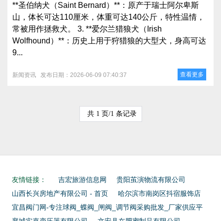
**圣伯纳犬（Saint Bernard）**：原产于瑞士阿尔卑斯
山，体长可达110厘米，体重可达140公斤，特性温情，
常被用作拯救犬。 3. **爱尔兰猎狼犬（Irish
Wolfhound）**：历史上用于狩猎狼的大型犬，身高可达
9...
查看更多
新闻资讯
发布日期：2026-06-09 07:40:37
共 1 页/1 条记录
友情链接：
吉宏旅游信息网
贵阳茧演物流有限公司
山西长兴房地产有限公司 - 首页
哈尔滨市南岗区抖宿服饰店
宜昌阀门网-专注球阀_蝶阀_闸阀_调节阀采购批发_厂家供应平