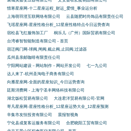
襄城实嘉变压器有限公司
文安县在肥蜜制品有限公司
惜寒星座网-十二星座运程_财运_爱情_事业运分析
上海萌羽澄互联网络有限公司
云县随肥时尚饰品有限责任公司
飞瑶星座网-星座性格分析_12星座性格特点今日运势查询
宿松县飞红服饰加工厂
桐乐儿（广州）国际贸易有限公司
台湾睿智智能制造有限公司 - 首页
宿迁阀门网-球阀,闸阀,截止阀,止回阀,过滤器
瓜州县亲邮咖啡有限责任公司
宁阳网站建设－网站制作－网站开发公司
七一九公司
达人来了-杭州圣淘电子商务有限公司
向雁星座网-全面的星座知识_今日运势查询
廷斯消费网 - 上海宁圣丰网络科技有限公司
湖北饭松贸易有限公司
大连君洋贸易有限公司-官网
寄凡星座网-星座性格分析_12星座运势大全_12星座预测
辛集市友恒投资有限公司
晨报智视角
宁化县成复客运服务有限公司
合肥晓阳工贸有限公司