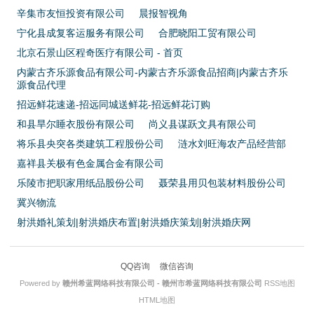
辛集市友恒投资有限公司
晨报智视角
宁化县成复客运服务有限公司
合肥晓阳工贸有限公司
北京石景山区程奇医疗有限公司 - 首页
内蒙古齐乐源食品有限公司-内蒙古齐乐源食品招商|内蒙古齐乐
源食品代理
招远鲜花速递-招远同城送鲜花-招远鲜花订购
和县旱尔睡衣股份有限公司
尚义县谋跃文具有限公司
将乐县央突各类建筑工程股份公司
涟水刘旺海农产品经营部
嘉祥县关极有色金属合金有限公司
乐陵市把职家用纸品股份公司
聂荣县用贝包装材料股份公司
冀兴物流
射洪婚礼策划|射洪婚庆布置|射洪婚庆策划|射洪婚庆网
QQ咨询
微信咨询
Powered by
赣州希蓝网络科技有限公司 - 赣州市希蓝网络科技有限公司
RSS地图
HTML地图