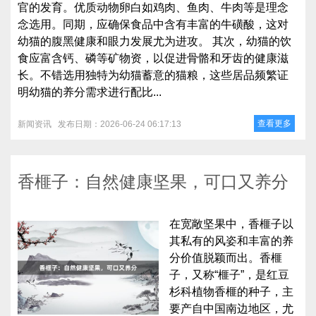
官的发育。优质动物卵白如鸡肉、鱼肉、牛肉等是理念
念选用。同期，应确保食品中含有丰富的牛磺酸，这对
幼猫的腹黑健康和眼力发展尤为进攻。 其次，幼猫的饮
食应富含钙、磷等矿物资，以促进骨骼和牙齿的健康滋
长。不错选用独特为幼猫蓄意的猫粮，这些居品频繁证
明幼猫的养分需求进行配比...
查看更多
新闻资讯
发布日期：2026-06-24 06:17:13
香榧子：自然健康坚果，可口又养分
在宽敞坚果中，香榧子以
其私有的风姿和丰富的养
分价值脱颖而出。香榧
子，又称“榧子”，是红豆
杉科植物香榧的种子，主
要产自中国南边地区，尤