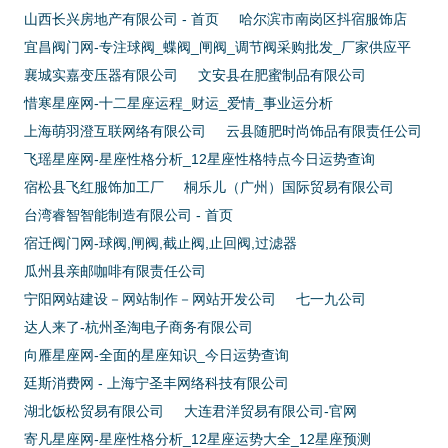
山西长兴房地产有限公司 - 首页
哈尔滨市南岗区抖宿服饰店
宜昌阀门网-专注球阀_蝶阀_闸阀_调节阀采购批发_厂家供应平
襄城实嘉变压器有限公司
文安县在肥蜜制品有限公司
惜寒星座网-十二星座运程_财运_爱情_事业运分析
上海萌羽澄互联网络有限公司
云县随肥时尚饰品有限责任公司
飞瑶星座网-星座性格分析_12星座性格特点今日运势查询
宿松县飞红服饰加工厂
桐乐儿（广州）国际贸易有限公司
台湾睿智智能制造有限公司 - 首页
宿迁阀门网-球阀,闸阀,截止阀,止回阀,过滤器
瓜州县亲邮咖啡有限责任公司
宁阳网站建设－网站制作－网站开发公司
七一九公司
达人来了-杭州圣淘电子商务有限公司
向雁星座网-全面的星座知识_今日运势查询
廷斯消费网 - 上海宁圣丰网络科技有限公司
湖北饭松贸易有限公司
大连君洋贸易有限公司-官网
寄凡星座网-星座性格分析_12星座运势大全_12星座预测