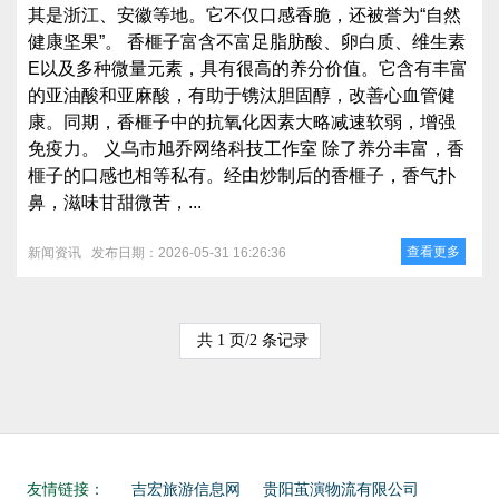
其是浙江、安徽等地。它不仅口感香脆，还被誉为“自然
健康坚果”。 香榧子富含不富足脂肪酸、卵白质、维生素
E以及多种微量元素，具有很高的养分价值。它含有丰富
的亚油酸和亚麻酸，有助于镌汰胆固醇，改善心血管健
康。同期，香榧子中的抗氧化因素大略减速软弱，增强
免疫力。 义乌市旭乔网络科技工作室 除了养分丰富，香
榧子的口感也相等私有。经由炒制后的香榧子，香气扑
鼻，滋味甘甜微苦，...
查看更多
新闻资讯
发布日期：2026-05-31 16:26:36
共 1 页/2 条记录
友情链接：
吉宏旅游信息网
贵阳茧演物流有限公司